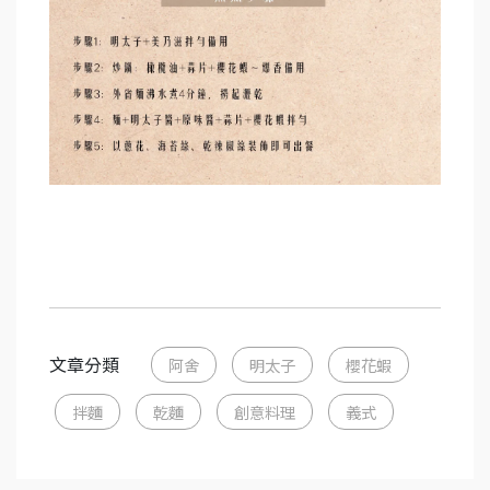
文章分類
阿舍
明太子
櫻花蝦
拌麵
乾麵
創意料理
義式