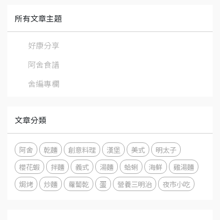
所有文章主題
好康分享
阿舍食譜
舍編專欄
文章分類
阿舍
乾麵
創意料理
漢堡
美式
明太子
櫻花蝦
拌麵
義式
湯麵
蛤蜊
海鮮
雞湯麵
焗烤
炒麵
蘿蔔乾
蛋
營養三明治
夜市小吃