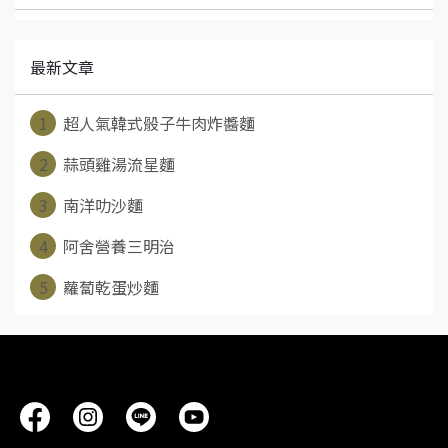
最新文章
1
超人氣韓式骰子牛肉炸醬麵
2
蒜頭雞湯流星麵
3
南洋叻沙麵
4
阿舍營養三明治
5
蘿蔔乾蛋炒麵