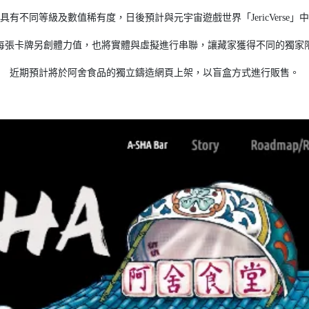
不同等級及數值稀有度，日後預計與元宇宙遊戲世界「JericVerse」中
每張卡牌另創體力值，也將實體與虛擬進行串聯，讓藏家獲得不同的獨家
近期預計將於阿舍食品的獨立鑄造網頁上架，以盲盒方式進行販售。