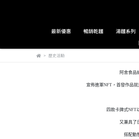
最新優惠
暢銷乾麵
湯麵系列
歷史活動
阿舍食品
宣佈進軍NFT，首發作品就是
四款卡牌式NF
又兼具了
搭配動