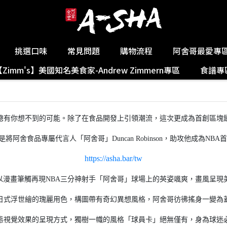
挑選口味
常見問題
購物流程
阿舍哥最愛專
【Zimm's】美國知名美食家-Andrew Zimmern專區
食譜專
總有你想不到的可能。除了在食品開發上引領潮流，這次更成為首創區塊
將阿舍食品專屬代言人「阿舍哥」Duncan Robinson，助攻他成為NB
https://asha.bar/tw
T以漫畫筆觸再現NBA三分神射手「阿舍哥」球場上的英姿颯爽，畫風呈現
日式浮世繪的瑰麗用色，構圖帶有奇幻異想風格，阿舍哥彷彿搖身一變為
態視覺效果的呈現方式，獨樹一幟的風格「球員卡」絕無僅有，身為球迷