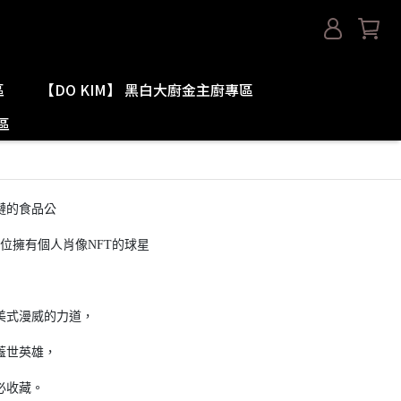
區
【DO KIM】 黑白大廚金主廚專區
區
鏈的食品公
A首位擁有個人肖像NFT的球星
美式漫威的力道，
蓋世英雄，
必收藏。