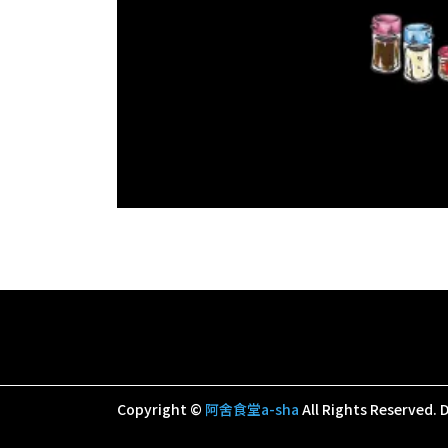
Copyright ©
阿舍食堂a-sha
All Rights Reserved.
D