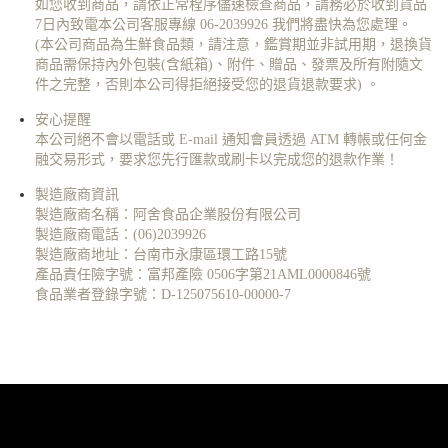
如您收到商品，請依正常程序儘速檢查商品，請務必於收到貨品
7日內致電本公司客服專線 06-2039926 我們將盡快為您處理。
(本公司商品為生鮮食品類，請注意，鑑賞期並非試用期，退換貨
商品需保持內外包裝(含紙箱)、附件、贈品、發票及所有附隨文
件之完整，否則本公司得拒絕接受您的退貨退款要求) 。
安心提醒
本公司絕不會以電話或 E-mail 通知會員透過 ATM 轉帳或任何金
融交易形式，要求您先行匯款或刷卡以完成您的退款作業！
製造廠商資訊
製造廠商名稱：阿舍食品企業股份有限公司
製造廠商電話：(06)2039926
製造廠商地址：台南市永康區環工路15號
產品責任險字號：富邦產險 0506字第21AML0000846號
食品業者登錄字號：D-125075610-00000-7