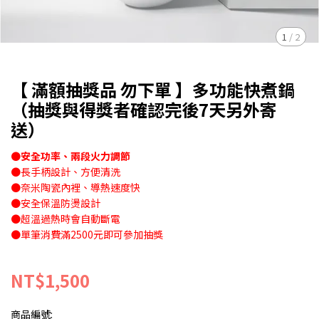
1
/
2
【 滿額抽獎品 勿下單 】多功能快煮鍋
（抽獎與得獎者確認完後7天另外寄
送）
●安全功率、兩段火力調節
●長手柄設計、方便清洗
●奈米陶瓷內裡、導熱速度快
●安全保溫防燙設計
●超溫過熱時會自動斷電
●單筆消費滿2500元即可參加抽獎
NT$1,500
商品編號: