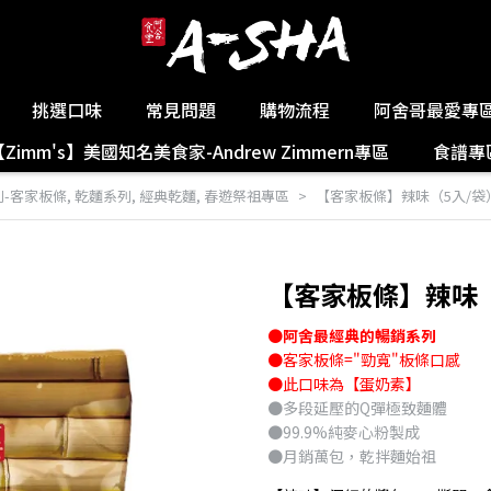
挑選口味
常見問題
購物流程
阿舍哥最愛專
【Zimm's】美國知名美食家-Andrew Zimmern專區
食譜專
列-客家板條
,
乾麵系列
,
經典乾麵
,
春遊祭祖專區
【客家板條】辣味（5入/袋
【客家板條】辣味（
●阿舍最經典的暢銷系列
●客家板條="勁寬"板條口感
●此口味為【蛋奶素】
●多段延壓的Q彈極致麵體
●99.9%純麥心粉製成
●月銷萬包，乾拌麵始祖