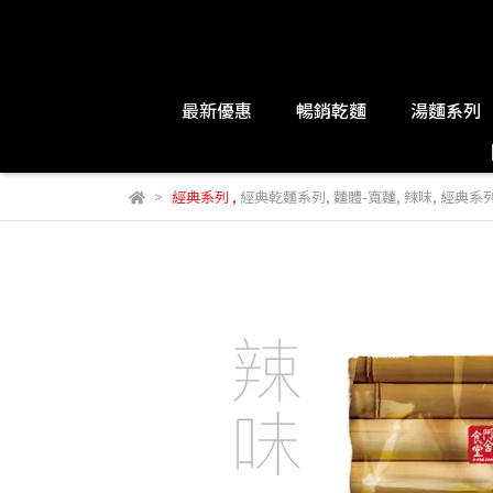
最新優惠
暢銷乾麵
湯麵系列
經典系列
,
經典乾麵系列
,
麵體-寬麵
,
辣味
,
經典系