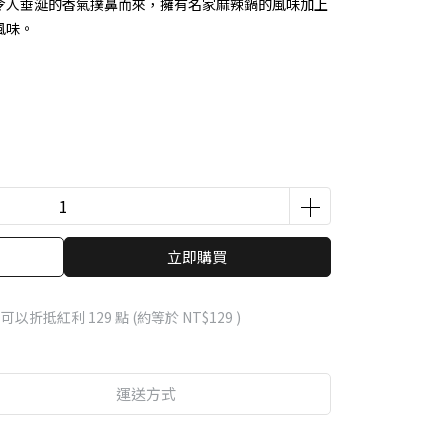
令人垂涎的香氣撲鼻而來，擁有名家麻辣鍋的風味加上
風味。
立即購買
 」可以折抵紅利
129
點 (約等於
NT$129
)
運送方式